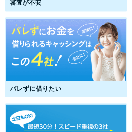
審査が不安
便利なコンテンツ
カードローン診断
カードローンQ&A
特集ページ
リボ払いをそのまま払いきると
損！
バレずに借りたい
カードローンの見直しで40万円
得した話
最速！最短40分で借りられるカ
ードローン