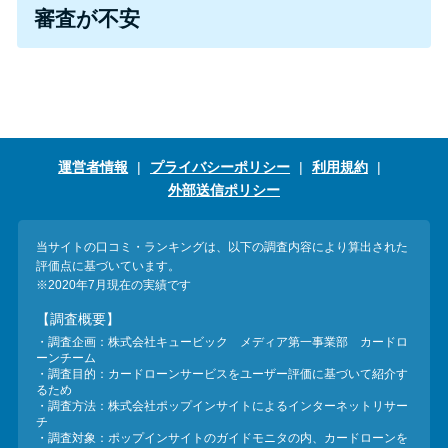
今月の家賃払えない…2ヵ月目に
審査が不安
は解決しないと危険な理由と対
処法3つ
家賃払えないが強制退去は避け
たい…市役所に相談より賢い方
運営者情報
プライバシーポリシー
利用規約
法2選
外部送信ポリシー
街金とは？絶対審査通る？借金
当サイトの口コミ・ランキングは、以下の調査内容により算出された
に悩む人へ街金をおすすめしな
評価点に基づいています。
い理由
※2020年7月現在の実績です
【調査概要】
・調査企画：株式会社キュービック メディア第一事業部 カードロ
質屋でお金を借りるには？年利
ーンチーム
やシステムをカードローンと比
・調査目的：カードローンサービスをユーザー評価に基づいて紹介す
るため
較
・調査方法：株式会社ポップインサイトによるインターネットリサー
チ
・調査対象：ポップインサイトのガイドモニタの内、カードローンを