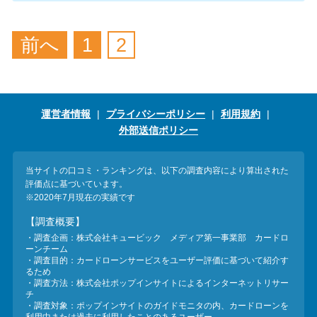
便利なコンテンツ
前へ
1
2
カードローン診断
カードローンQ&A
運営者情報
プライバシーポリシー
利用規約
特集ページ
外部送信ポリシー
リボ払いをそのまま払いきると
当サイトの口コミ・ランキングは、以下の調査内容により算出された
損！
評価点に基づいています。
※2020年7月現在の実績です
【調査概要】
カードローンの見直しで40万円
・調査企画：株式会社キュービック メディア第一事業部 カードロ
得した話
ーンチーム
・調査目的：カードローンサービスをユーザー評価に基づいて紹介す
るため
・調査方法：株式会社ポップインサイトによるインターネットリサー
最速！最短40分で借りられるカ
チ
・調査対象：ポップインサイトのガイドモニタの内、カードローンを
ードローン
利用中または過去に利用したことのあるユーザー