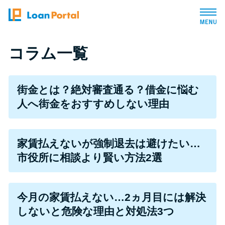
トップページ
コラム一覧
おすすめコンテンツ
街金とは？絶対審査通る？借金に悩む
人へ街金をおすすめしない理由
総合人気ランキング
とにかくすぐ借りたい方向け
家賃払えないが強制退去は避けたい…
市役所に相談より賢い方法2選
バレずに借りたい方向け
今月の家賃払えない…2ヵ月目には解決
審査が不安な方向け
しないと危険な理由と対処法3つ