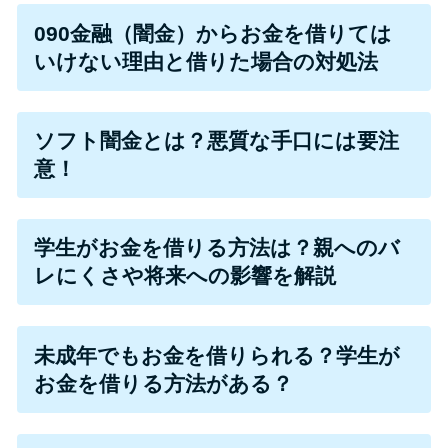
090金融（闇金）からお金を借りては
特集ページ一覧
いけない理由と借りた場合の対処法
種類や特徴で探す
ソフト闇金とは？悪質な手口には要注
銀行カードローンを選ぶべき4つ
意！
の理由
学生がお金を借りる方法は？親へのバ
無利息期間を利用して利息0円で
レにくさや将来への影響を解説
お金を借りる3つのポイント
種類・特徴別一覧
未成年でもお金を借りられる？学生が
お金を借りる方法がある？
その他コラム