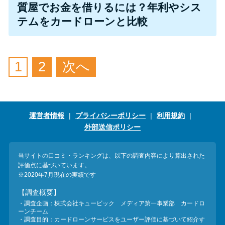
今月の家賃払えない…2ヵ月目に
質屋でお金を借りるには？年利やシス
は解決しないと危険な理由と対
テムをカードローンと比較
処法3つ
家賃払えないが強制退去は避け
1
2
次へ
たい…市役所に相談より賢い方
法2選
運営者情報
プライバシーポリシー
利用規約
街金とは？絶対審査通る？借金
外部送信ポリシー
に悩む人へ街金をおすすめしな
い理由
当サイトの口コミ・ランキングは、以下の調査内容により算出された
評価点に基づいています。
質屋でお金を借りるには？年利
※2020年7月現在の実績です
やシステムをカードローンと比
【調査概要】
較
・調査企画：株式会社キュービック メディア第一事業部 カードロ
ーンチーム
・調査目的：カードローンサービスをユーザー評価に基づいて紹介す