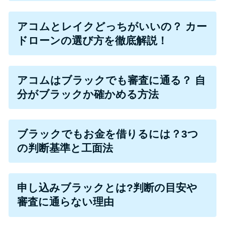
便利なコンテンツ
アコムとレイクどっちがいいの？ カー
カードローン診断
ドローンの選び方を徹底解説！
カードローンQ&A
アコムはブラックでも審査に通る？ 自
特集ページ
分がブラックか確かめる方法
リボ払いをそのまま払いきると
損！
ブラックでもお金を借りるには？3つ
の判断基準と工面法
カードローンの見直しで40万円
得した話
申し込みブラックとは?判断の目安や
審査に通らない理由
最速！最短40分で借りられるカ
ードローン