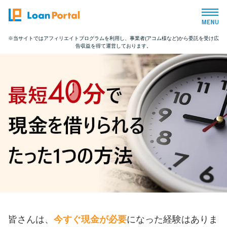
※当サイトではアフィリエイトプログラムを利用し、事業者(アコム様など)から委託を受け広
告収益を得て運営しております。
トップページ
おすすめコンテンツ
総合人気ランキング
とにかくすぐ借りたい方向け
バレずに借りたい方向け
審査が不安な方向け
皆さんは、
今すぐ現金が必要
になった経験はありま