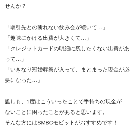
便利なコンテンツ
せんか？
カードローン診断
「取引先との断れない飲み会が続いて…」
カードローンQ&A
「趣味にかける出費が大きくて…」
「クレジットカードの明細に残したくない出費があ
特集ページ
って…」
「いきなり冠婚葬祭が入って、まとまった現金が必
リボ払いをそのまま払いきると
損！
要になった…」
カードローンの見直しで40万円
誰しも、1度はこういったことで手持ちの現金が
得した話
ないことに困ったことがあると思います。
そんな方にはSMBCモビットがおすすめです！
最速！最短40分で借りられるカ
ードローン