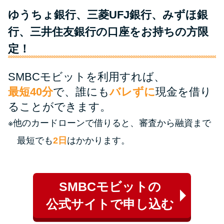
ゆうちょ銀行、三菱UFJ銀行、みずほ銀
特集ページ一覧
行、三井住友銀行の口座をお持ちの方限
定！
種類や特徴で探す
SMBCモビットを利用すれば、
銀行カードローンを選ぶべき4つ
最短40分
で、誰にも
バレずに
現金を借り
の理由
ることができます。
※他のカードローンで借りると、審査から融資まで
無利息期間を利用して利息0円で
お金を借りる3つのポイント
最短でも
2日
はかかります。
種類・特徴別一覧
SMBCモビットの
その他コラム
公式サイトで申し込む