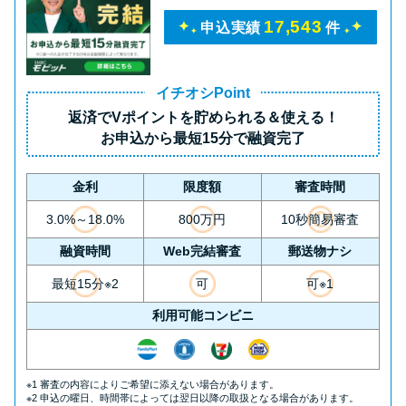
17,543
申込実績
件
イチオシPoint
返済で
Vポイント
を貯められる＆使える！
お申込から
最短15分
で融資完了
金利
限度額
審査時間
3.0%～18.0%
800万円
10秒簡易審査
融資時間
Web完結審査
郵送物ナシ
最短15分※2
可
可※1
利用可能コンビニ
※1 審査の内容によりご希望に添えない場合があります。
※2 申込の曜日、時間帯によっては翌日以降の取扱となる場合があります。