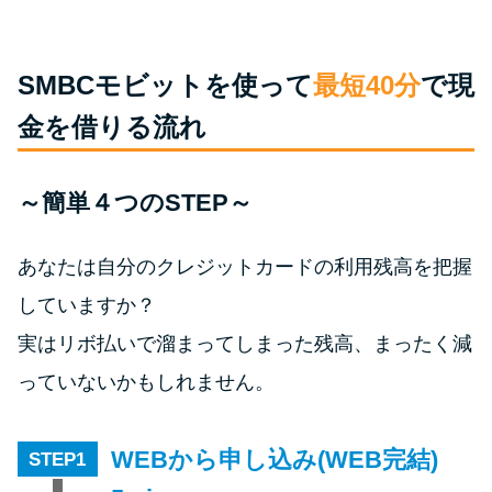
今月の家賃払えない…2ヵ月目に
は解決しないと危険な理由と対
処法3つ
SMBCモビットを使って
最短40分
で現
金を借りる流れ
家賃払えないが強制退去は避け
たい…市役所に相談より賢い方
法2選
～簡単４つのSTEP～
街金とは？絶対審査通る？借金
あなたは自分のクレジットカードの利用残高を把握
に悩む人へ街金をおすすめしな
していますか？
い理由
実はリボ払いで溜まってしまった残高、まったく減
っていないかもしれません。
質屋でお金を借りるには？年利
やシステムをカードローンと比
較
WEBから申し込み(WEB完結)
STEP