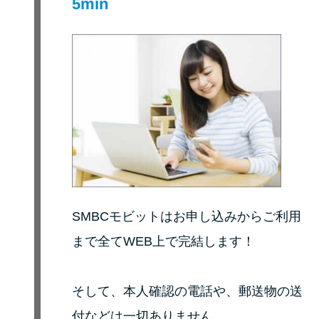
5min
未成年でもお金を借りられる？
学生がお金を借りる方法があ
る？
学生がお金を借りる方法は？親
へのバレにくさや将来への影響
を解説
ソフト闇金とは？悪質な手口に
は要注意！
SMBCモビットはお申し込みからご利用
090金融（闇金）からお金を借り
まで全てWEB上で完結します！
てはいけない理由と借りた場合
の対処法
そして、本人確認の電話や、郵送物の送
付などは一切ありません。