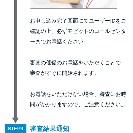
方法はどれ？
お申し込み完了画面にてユーザーIDをご
年収が低い＆他社借入があると
落ちる？バンクイックの口コミ
確認の上、必ずモビットのコールセンタ
を分析
ーまでお電話ください。
みずほ銀行カードローンの問い
審査の催促のお電話をいただくことで、
合わせ先とシーン別の問い合わ
せ方法
審査がすぐに開始されます。
お電話をいただけない場合、審査にお時
間がかかりますので、ご注意ください。
審査結果通知
STEP