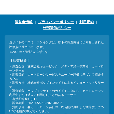
運営者情報
プライバシーポリシー
利用規約
外部送信ポリシー
当サイトの口コミ・ランキングは、以下の調査内容により算出された
評価点に基づいています。
※2020年7月現在の実績です
【調査概要】
・調査企画：株式会社キュービック メディア第一事業部 カードロ
ーンチーム
・調査目的：カードローンサービスをユーザー評価に基づいて紹介す
るため
・調査方法：株式会社ポップインサイトによるインターネットリサー
チ
・調査対象：ポップインサイトのガイドモニタの内、カードローンを
利用中または過去に利用したことのあるユーザー
・有効回答数=1,911
・調査期間：2020/05/26～2020/06/02
・質問項目：各カードローン会社の「総合的に判断した満足度」につ
いて5段階で教えてください。