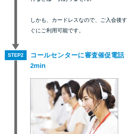
申し込みブラックとは?判断の目
安や審査に通らない理由
しかも、カードレスなので、ご入会後す
ブラックでもお金を借りるに
ぐにご利用可能です。
は？3つの判断基準と工面法
アコムはブラックでも審査に通
コールセンターに審査催促電話
STEP
る？ 自分がブラックか確かめる
2min
方法
アコムとレイクどっちがいい
の？ カードローンの選び方を徹
底解説！
プロミスの返済方法を徹底解
説！ もっとも便利でお得な返済