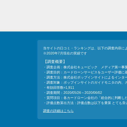
当サイトの口コミ・ランキングは、以下の調査内容に
※2020年7月現在の実績です
【調査概要】
・調査企画：株式会社キュービック メディア第一事
・調査目的：カードローンサービスをユーザー評価に
・調査方法：株式会社ポップインサイトによるインタ
・調査対象：ポップインサイトのガイドモニタの内、
・有効回答数=1,911
・調査期間：2020/05/26～2020/06/02
・質問項目：各カードローン会社の「総合的に判断し
・評価点数算出方法：評価点数は以下を乗算 とても良い＝
調査の詳細はこちら