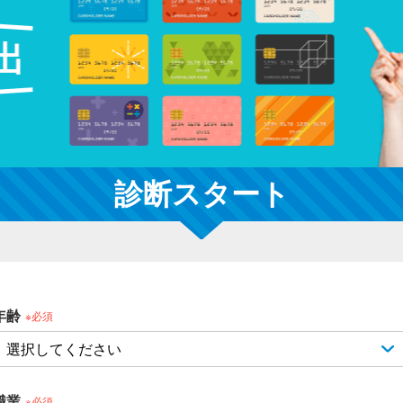
診断スタート
年齢
※必須
職業
※必須