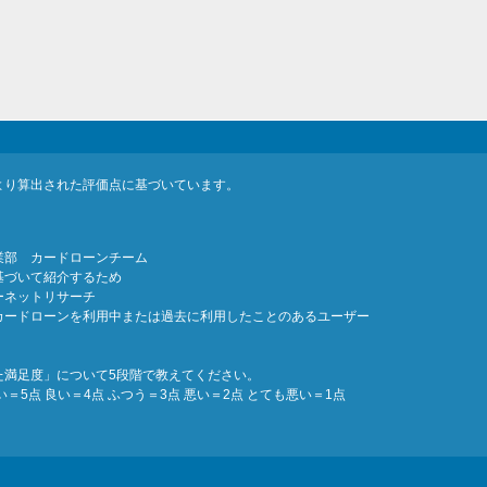
より算出された評価点に基づいています。
業部 カードローンチーム
基づいて紹介するため
ーネットリサーチ
カードローンを利用中または過去に利用したことのあるユーザー
た満足度」について5段階で教えてください。
5点 良い＝4点 ふつう＝3点 悪い＝2点 とても悪い＝1点