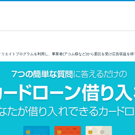
ィリエイトプログラムを利用し、事業者(アコム様など)から委託を受け広告収益を得