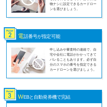
今月の家賃払えない…2ヵ月目に
物ナシに設定できるカードロー
は解決しないと危険な理由と対
ンを選びましょう。
処法3つ
家賃払えないが強制退去は避け
たい…市役所に相談より賢い方
電
話番号が
指定可能
法2選
申し込みや審査時の連絡で、自
宅や会社に電話がかかってきて
街金とは？絶対審査通る？借金
バレることもあります。必ず自
に悩む人へ街金をおすすめしな
分のスマホの番号を指定できる
い理由
カードローンを選びましょう。
質屋でお金を借りるには？年利
やシステムをカードローンと比
較
W
EBと自動
発券機で完結