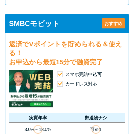
SMBCモビット
おすすめ
返済で
Vポイント
を貯められる＆使え
る！
お申込から
最短15分
で融資完了
スマホ完結申込可
カードレス対応
実質年率
郵送物ナシ
3.0%～18.0%
可※1