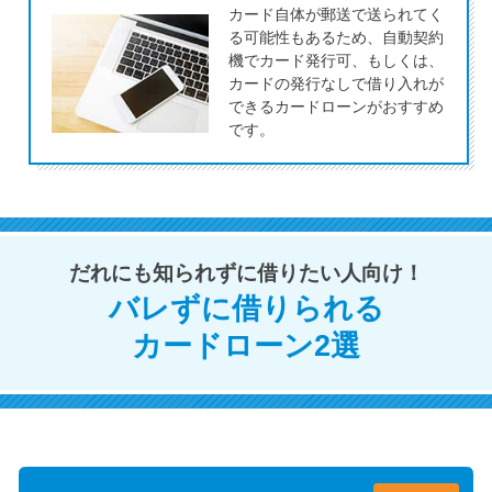
カード自体が郵送で送られてく
未成年でもお金を借りられる？
る可能性もあるため、自動契約
学生がお金を借りる方法があ
機でカード発行可、もしくは、
る？
カードの発行なしで借り入れが
できるカードローンがおすすめ
です。
学生がお金を借りる方法は？親
へのバレにくさや将来への影響
を解説
ソフト闇金とは？悪質な手口に
だれにも知られずに借りたい人向け！
は要注意！
バレずに借りられる
カードローン2選
090金融（闇金）からお金を借り
てはいけない理由と借りた場合
の対処法