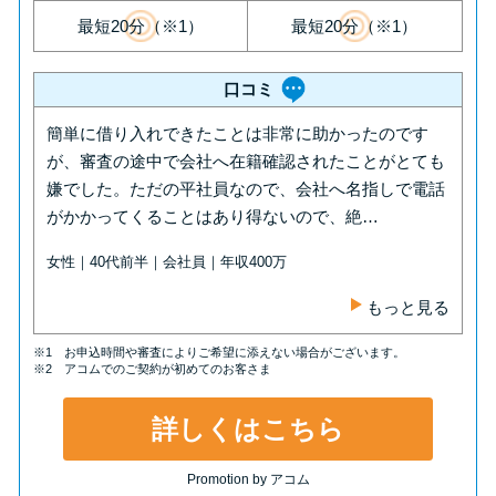
方法はどれ？
最短20分（※1）
最短20分（※1）
年収が低い＆他社借入があると
口コミ
落ちる？バンクイックの口コミ
簡単に借り入れできたことは非常に助かったのです
を分析
が、審査の途中で会社へ在籍確認されたことがとても
嫌でした。ただの平社員なので、会社へ名指しで電話
みずほ銀行カードローンの問い
がかかってくることはあり得ないので、絶…
合わせ先とシーン別の問い合わ
女性｜40代前半｜会社員｜年収400万
せ方法
もっと見る
※1 お申込時間や審査によりご希望に添えない場合がございます。
※2 アコムでのご契約が初めてのお客さま
詳しくはこちら
Promotion by アコム