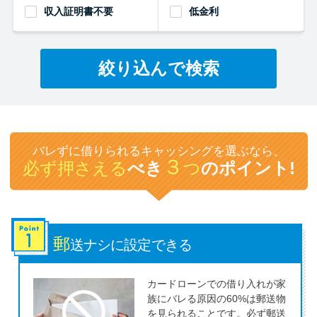
収入証明書不要
低金利
特集ページ一覧
絞り込んで検索
種類や特徴で探す
銀行カードローンを選ぶべき4つ
の理由
バレずに借りられるキャッシングを選ぶなら、
３
必ず押さえる
べき
つ
のポイント!
無利息期間を利用して利息0円で
お金を借りる3つのポイント
郵
種類・特徴別一覧
送ナシに
設定できる
その他コラム
カードローンでの借り入れが家
族にバレる原因の60%は郵送物
を見られることです。必ず郵送