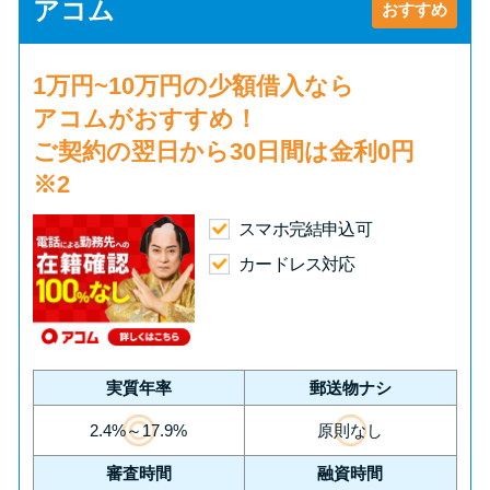
申し込みブラックとは?判断の目
アコム
おすすめ
安や審査に通らない理由
1万円~10万円の少額借入
なら
ブラックでもお金を借りるに
アコムがおすすめ！
は？3つの判断基準と工面法
ご契約の翌日から30日間は
金利0円
※2
アコムはブラックでも審査に通
る？ 自分がブラックか確かめる
スマホ完結申込可
方法
カードレス対応
アコムとレイクどっちがいい
の？ カードローンの選び方を徹
底解説！
実質年率
郵送物ナシ
2.4%～17.9%
原則なし
プロミスの返済方法を徹底解
審査時間
融資時間
説！ もっとも便利でお得な返済