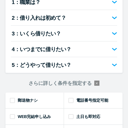
1：職業は？
便利なコンテンツ
2：借り入れは初めて？
カードローン診断
3：いくら借りたい？
カードローンQ&A
4：いつまでに借りたい？
特集ページ
5：どうやって借りたい？
リボ払いをそのまま払いきると
損！
さらに詳しく条件を指定する
カードローンの見直しで40万円
得した話
郵送物ナシ
電話番号指定可能
WEB完結申し込み
土日も即対応
最速！最短40分で借りられるカ
ードローン