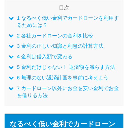
目次
特集ページ一覧
1
なるべく低い金利でカードローンを利用す
るためには？
種類や特徴で探す
2
各社カードローンの金利を比較
3
金利の正しい知識と利息の計算方法
銀行カードローンを選ぶべき4つ
の理由
4
金利は借入額で変わる
5
金利だけじゃない！ 返済額を減らす方法
無利息期間を利用して利息0円で
6
無理のない返済計画を事前に考えよう
お金を借りる3つのポイント
7
カードローン以外にお金を安い金利でお金
を借りる方法
種類・特徴別一覧
その他コラム
なるべく低い金利でカードローン