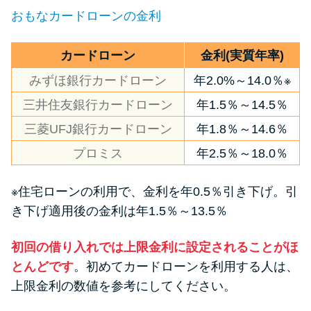
申し込みブラックとは?判断の目
おもなカードローンの金利
安や審査に通らない理由
カードローン
金利(実質年率)
ブラックでもお金を借りるに
は？3つの判断基準と工面法
みずほ銀行カードローン
年2.0%～14.0％※
三井住友銀行カードローン
年1.5％～14.5％
アコムはブラックでも審査に通
三菱UFJ銀行カードローン
年1.8％～14.6％
る？ 自分がブラックか確かめる
プロミス
年2.5％～18.0％
方法
※住宅ローンの利用で、金利を年0.5％引き下げ。引
アコムとレイクどっちがいい
き下げ適用後の金利は年1.5％～13.5％
の？ カードローンの選び方を徹
底解説！
初回の借り入れでは上限金利に設定されることがほ
とんどです
。初めてカードローンを利用する人は、
プロミスの返済方法を徹底解
上限金利の数値を参考にしてください。
説！ もっとも便利でお得な返済