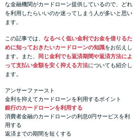
便利なコンテンツ
な金融機関がカードローン提供しているので、どれ
を利用したらいいのか迷ってしまう人が多いと思い
カードローン診断
ます。
この記事では、
なるべく低い金利でお金を借りるた
カードローンQ&A
めに知っておきたいカードローンの知識
をお伝えし
特集ページ
ます。また、
同じ金利でも返済期間や返済方法によ
って支払い金額を安く抑える方法
についても紹介し
リボ払いをそのまま払いきると
ます。
損！
アンサーファースト
金利を抑えてカードローンを利用するポイント
カードローンの見直しで40万円
銀行のカードローンを利用する
得した話
消費者金融のカードローンの利息0円サービスを利
用する
最速！最短40分で借りられるカ
返済までの期間を短くする
ードローン