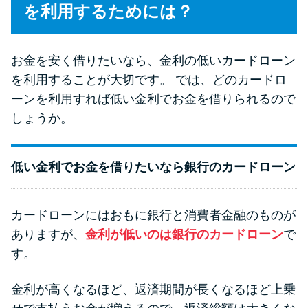
今月の家賃払えない…2ヵ月目に
を利用するためには？
は解決しないと危険な理由と対
処法3つ
お金を安く借りたいなら、金利の低いカードローン
を利用することが大切です。 では、どのカードロ
家賃払えないが強制退去は避け
ーンを利用すれば低い金利でお金を借りられるので
たい…市役所に相談より賢い方
法2選
しょうか。
街金とは？絶対審査通る？借金
低い金利でお金を借りたいなら銀行のカードローン
に悩む人へ街金をおすすめしな
い理由
カードローンにはおもに銀行と消費者金融のものが
ありますが、
金利が低いのは銀行のカードローン
で
質屋でお金を借りるには？年利
す。
やシステムをカードローンと比
較
金利が高くなるほど、返済期間が長くなるほど上乗