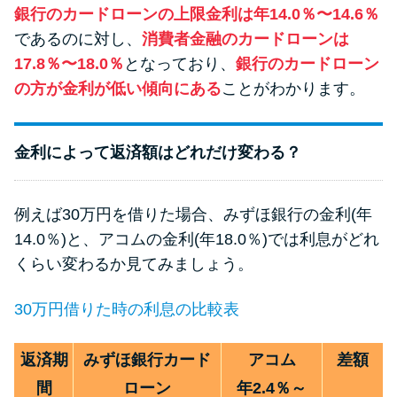
方法はどれ？
銀行のカードローンの上限金利は年14.0％〜14.6％
であるのに対し、
消費者金融のカードローンは
17.8％〜18.0％
となっており、
銀行のカードローン
年収が低い＆他社借入があると
の方が金利が低い傾向にある
ことがわかります。
落ちる？バンクイックの口コミ
を分析
金利によって返済額はどれだけ変わる？
みずほ銀行カードローンの問い
合わせ先とシーン別の問い合わ
例えば30万円を借りた場合、みずほ銀行の金利(年
せ方法
14.0％)と、アコムの金利(年18.0％)では利息がどれ
くらい変わるか見てみましょう。
30万円借りた時の利息の比較表
返済期
みずほ銀行カード
アコム
差額
間
ローン
年2.4％～