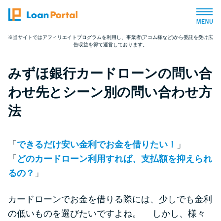
※当サイトではアフィリエイトプログラムを利用し、事業者(アコム様など)から委託を受け広
告収益を得て運営しております。
トップページ
みずほ銀行カードローンの問い合
おすすめコンテンツ
わせ先とシーン別の問い合わせ方
総合人気ランキング
法
とにかくすぐ借りたい方向け
「
できるだけ安い金利でお金を借りたい！
」
「
どのカードローン利用すれば、支払額を抑えられ
バレずに借りたい方向け
るの？
」
審査が不安な方向け
カードローンでお金を借りる際には、少しでも金利
の低いものを選びたいですよね。 しかし、様々