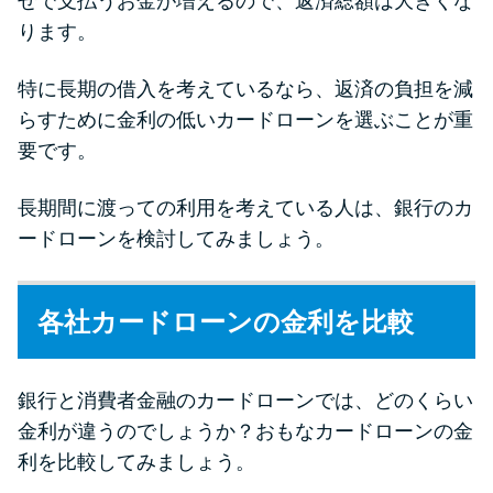
せで支払うお金が増えるので、返済総額は大きくな
未成年でもお金を借りられる？
ります。
学生がお金を借りる方法があ
る？
特に長期の借入を考えているなら、返済の負担を減
らすために金利の低いカードローンを選ぶことが重
学生がお金を借りる方法は？親
要です。
へのバレにくさや将来への影響
を解説
長期間に渡っての利用を考えている人は、銀行のカ
ードローンを検討してみましょう。
ソフト闇金とは？悪質な手口に
は要注意！
各社カードローンの金利を比較
090金融（闇金）からお金を借り
てはいけない理由と借りた場合
銀行と消費者金融のカードローンでは、どのくらい
の対処法
金利が違うのでしょうか？おもなカードローンの金
利を比較してみましょう。