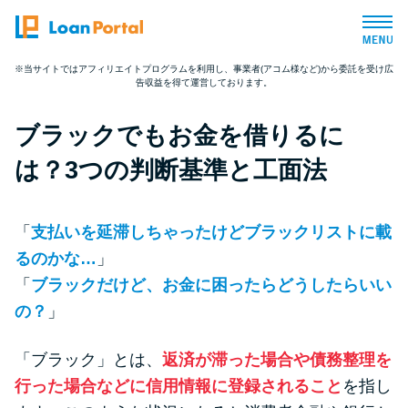
※当サイトではアフィリエイトプログラムを利用し、事業者(アコム様など)から委託を受け広
告収益を得て運営しております。
トップページ
ブラックでもお金を借りるに
おすすめコンテンツ
は？3つの判断基準と工面法
総合人気ランキング
「
支払いを延滞しちゃったけどブラックリストに載
とにかくすぐ借りたい方向け
るのかな…
」
「
ブラックだけど、お金に困ったらどうしたらいい
バレずに借りたい方向け
の？
」
「ブラック」とは、
返済が滞った場合や債務整理を
審査が不安な方向け
行った場合などに信用情報に登録されること
を指し