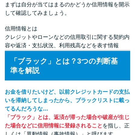
未成年でもお金を借りられる？
まずは自分が当てはまるのかどうか信用情報を開示
学生がお金を借りる方法があ
して確認してみましょう。
る？
信用情報とは
クレジットやローンなどの信用取引に関する契約内
学生がお金を借りる方法は？親
容や返済・支払状況、利用残高などを表す情報
へのバレにくさや将来への影響
を解説
「ブラック」とは？3つの判断基
準を解説
ソフト闇金とは？悪質な手口に
は要注意！
お金を借りたいけど、以前クレジットカードの支払
いを滞納してしまったから、ブラックリストに載っ
090金融（闇金）からお金を借り
てはいけない理由と借りた場合
てるんだろうな…
の対処法
「ブラック」とは、返済が滞った場合や破産が生じ
た場合などに信用情報に登録されること
を指し、正
しくは「異動情報（事故情報）」と呼びます。