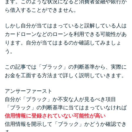
ます。このような状況になると消費者金融や銀行か
便利なコンテンツ
ら借入することができません。
カードローン診断
しかし自分が当てはまっていると誤解している人は
カードローンなどのローンを利用できる可能性があ
カードローンQ&A
ります。自分が当てはまるのか確認してみましょ
う。
特集ページ
この記事では「ブラック」の判断基準から、実際に
リボ払いをそのまま払いきると
お金を工面する方法まで詳しく説明していきます。
損！
アンサーファースト
カードローンの見直しで40万円
自分が「ブラック」か不安な人が見るべき項目
得した話
「ブラック」の判断基準に当てはまっていなければ
信用情報に登録されていない可能性が高い
最速！最短40分で借りられるカ
信用情報を開示して「ブラック」かどうか確認でき
ードローン