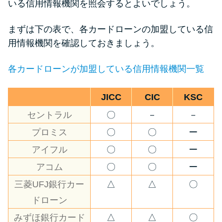
いる信用情報機関を照会するとよいでしょう。
まずは下の表で、各カードローンの加盟している信
用情報機関を確認しておきましょう。
各カードローンが加盟している信用情報機関一覧
JICC
CIC
KSC
セントラル
〇
－
－
プロミス
〇
〇
ー
アイフル
〇
〇
ー
アコム
〇
〇
ー
三菱UFJ銀行カー
△
△
〇
ドローン
みずほ銀行カード
△
△
〇