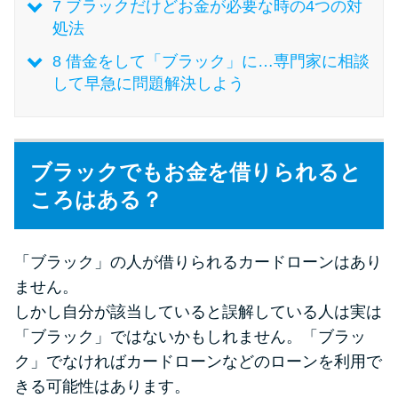
今月の家賃払えない…2ヵ月目に
7
ブラックだけどお金が必要な時の4つの対
は解決しないと危険な理由と対
処法
処法3つ
8
借金をして「ブラック」に…専門家に相談
して早急に問題解決しよう
家賃払えないが強制退去は避け
たい…市役所に相談より賢い方
法2選
ブラックでもお金を借りられると
ころはある？
街金とは？絶対審査通る？借金
に悩む人へ街金をおすすめしな
い理由
「ブラック」の人が借りられるカードローンはあり
ません。
質屋でお金を借りるには？年利
しかし自分が該当していると誤解している人は実は
やシステムをカードローンと比
「ブラック」ではないかもしれません。「ブラッ
較
ク」でなければカードローンなどのローンを利用で
きる可能性はあります。