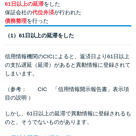
方法はどれ？
61日以上の延滞
をした
保証会社の
代位弁済
が行われた
債務整理
を行った
年収が低い＆他社借入があると
落ちる？バンクイックの口コミ
（1）61日以上の延滞をした
を分析
信用情報機関のCICによると、返済日より61日以上
みずほ銀行カードローンの問い
の支払遅延（延滞）があると異動情報に登録されて
合わせ先とシーン別の問い合わ
せ方法
しまいます。
（参考：
CIC 「信用情報開示報告書」表示項
目の説明
）
しかし、61日以上の延滞で異動情報に登録されるも
のと、そうでないものがあります。