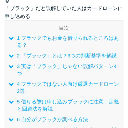
る
「ブラック」だと誤解していた人はカードローンに
特集ページ一覧
申し込める
目次
種類や特徴で探す
1
ブラックでもお金を借りられるところはあ
る？
銀行カードローンを選ぶべき4つ
の理由
2
「ブラック」とは？3つの判断基準を解説
3
実は「ブラック」じゃない誤解パターン4
無利息期間を利用して利息0円で
つ
お金を借りる3つのポイント
4
ブラックではない人向け厳選カードローン
2選
種類・特徴別一覧
5
借りる際は申し込みブラックに注意！定義
と回避法を解説
その他コラム
6
自分がブラックか調べる方法