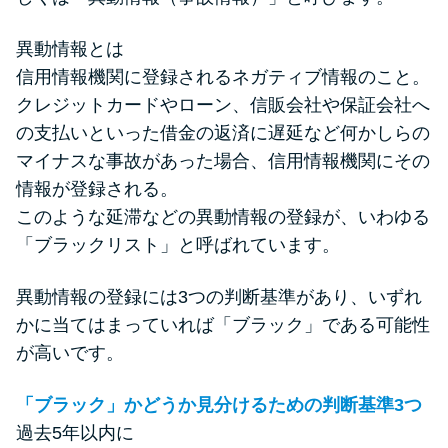
申し込みブラックとは?判断の目
安や審査に通らない理由
異動情報とは
信用情報機関に登録されるネガティブ情報のこと。
ブラックでもお金を借りるに
クレジットカードやローン、信販会社や保証会社へ
は？3つの判断基準と工面法
の支払いといった借金の返済に遅延など何かしらの
マイナスな事故があった場合、信用情報機関にその
アコムはブラックでも審査に通
情報が登録される。
る？ 自分がブラックか確かめる
このような延滞などの異動情報の登録が、いわゆる
方法
「ブラックリスト」と呼ばれています。
アコムとレイクどっちがいい
異動情報の登録には3つの判断基準があり、いずれ
の？ カードローンの選び方を徹
かに当てはまっていれば「ブラック」である可能性
底解説！
が高いです。
「ブラック」かどうか見分けるための判断基準3つ
プロミスの返済方法を徹底解
過去5年以内に
説！ もっとも便利でお得な返済