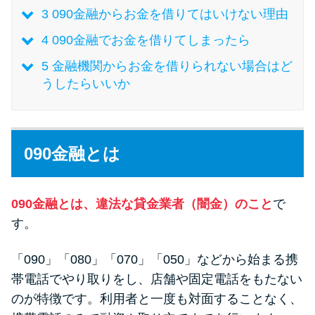
今月の家賃払えない…2ヵ月目に
3
090金融からお金を借りてはいけない理由
は解決しないと危険な理由と対
処法3つ
4
090金融でお金を借りてしまったら
5
金融機関からお金を借りられない場合はど
家賃払えないが強制退去は避け
うしたらいいか
たい…市役所に相談より賢い方
法2選
090金融とは
街金とは？絶対審査通る？借金
に悩む人へ街金をおすすめしな
い理由
090金融とは、違法な貸金業者（闇金）のこと
で
す。
質屋でお金を借りるには？年利
「090」「080」「070」「050」などから始まる携
やシステムをカードローンと比
帯電話でやり取りをし、店舗や固定電話をもたない
較
のが特徴です。利用者と一度も対面することなく、