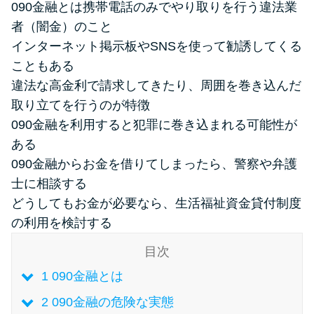
090金融とは携帯電話のみでやり取りを行う違法業
者（闇金）のこと
特集ページ一覧
インターネット掲示板やSNSを使って勧誘してくる
こともある
種類や特徴で探す
違法な高金利で請求してきたり、周囲を巻き込んだ
取り立てを行うのが特徴
銀行カードローンを選ぶべき4つ
090金融を利用すると犯罪に巻き込まれる可能性が
の理由
ある
090金融からお金を借りてしまったら、警察や弁護
無利息期間を利用して利息0円で
士に相談する
お金を借りる3つのポイント
どうしてもお金が必要なら、生活福祉資金貸付制度
の利用を検討する
種類・特徴別一覧
目次
1
090金融とは
その他コラム
2
090金融の危険な実態