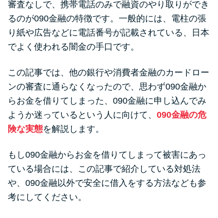
審査なしで、携帯電話のみで融資のやり取りができ
便利なコンテンツ
るのが090金融の特徴です。一般的には、電柱の張
カードローン診断
り紙や広告などに電話番号が記載されている、日本
でよく使われる闇金の手口です。
カードローンQ&A
この記事では、他の銀行や消費者金融のカードロー
ンの審査に通らなくなったので、思わず090金融か
特集ページ
らお金を借りてしまった、090金融に申し込んでみ
リボ払いをそのまま払いきると
ようか迷っているという人に向けて、
090金融の危
損！
険な実態
を解説します。
もし090金融からお金を借りてしまって被害にあっ
カードローンの見直しで40万円
ている場合には、この記事で紹介している対処法
得した話
や、090金融以外で安全に借入をする方法なども参
考にしてください。
最速！最短40分で借りられるカ
ードローン