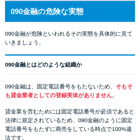
申し込みブラックとは?判断の目
安や審査に通らない理由
090金融の危険な実態
ブラックでもお金を借りるに
090金融が危険といわれるその実態を具体的に見て
は？3つの判断基準と工面法
いきましょう。
アコムはブラックでも審査に通
る？ 自分がブラックか確かめる
090金融とはどのような組織か
方法
090金融は、固定電話番号をもたないため、
そもそ
アコムとレイクどっちがいい
も貸金業者としての登録実体がありません
。
の？ カードローンの選び方を徹
底解説！
貸金業を営むためには固定電話番号が必須であると
法律に規定されているため、090金融のように固定
プロミスの返済方法を徹底解
電話番号をもたずに商売をしている時点で100%違
説！ もっとも便利でお得な返済
法です。