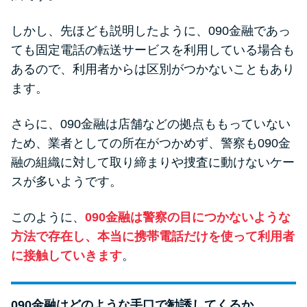
方法はどれ？
しかし、先ほども説明したように、090金融であっ
ても固定電話の転送サービスを利用している場合も
年収が低い＆他社借入があると
落ちる？バンクイックの口コミ
あるので、利用者からは区別がつかないこともあり
を分析
ます。
さらに、090金融は店舗などの拠点ももっていない
みずほ銀行カードローンの問い
ため、業者としての所在がつかめず、警察も090金
合わせ先とシーン別の問い合わ
融の組織に対して取り締まりや捜査に動けないケー
せ方法
スが多いようです。
このように、
090金融は警察の目につかないような
方法で存在し、本当に携帯電話だけを使って利用者
に接触していきます
。
090金融はどのような手口で勧誘してくるか