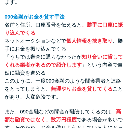
ます。
090金融がお金を貸す手法
名前と住所、口座番号を伝えると
、勝手に口座に振
り込んでくる
ネットオークションなどで
個人情報を抜き取り
、勝
手にお金を振り込んでくる
「うちでは審査に通らなかったが
知り合いに貸して
くれる業者があるので紹介します
」という内容で自
然に融資を進める
このように、一度090金融のような闇金業者と連絡
をとってしまうと、
無理やりお金を貸してくる
こと
があり、大変危険です。
また、090金融などの闇金が融資してくるのは、
高
額な融資ではなく、数万円程度
である場合が多いで
す。そのため、お金を借りようとしている人にとっ