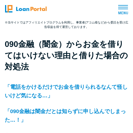
※当サイトではアフィリエイトプログラムを利用し、事業者(アコム様など)から委託を受け広
告収益を得て運営しております。
トップページ
090金融（闇金）からお金を借り
おすすめコンテンツ
てはいけない理由と借りた場合の
総合人気ランキング
対処法
とにかくすぐ借りたい方向け
「電話をかけるだけでお金を借りられるなんて怪し
いけど気になる…」
バレずに借りたい方向け
「090金融は闇金だとは知らずに申し込んでしまっ
審査が不安な方向け
た…！」