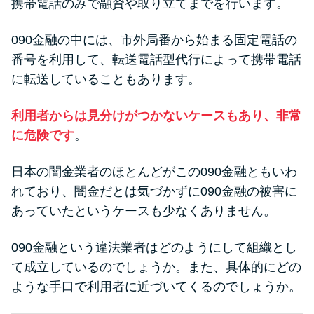
携帯電話のみで融資や取り立てまでを行います。
未成年でもお金を借りられる？
学生がお金を借りる方法があ
090金融の中には、市外局番から始まる固定電話の
る？
番号を利用して、転送電話型代行によって携帯電話
に転送していることもあります。
学生がお金を借りる方法は？親
へのバレにくさや将来への影響
利用者からは見分けがつかないケースもあり、非常
を解説
に危険です
。
ソフト闇金とは？悪質な手口に
日本の闇金業者のほとんどがこの090金融ともいわ
は要注意！
れており、闇金だとは気づかずに090金融の被害に
あっていたというケースも少なくありません。
090金融（闇金）からお金を借り
090金融という違法業者はどのようにして組織とし
てはいけない理由と借りた場合
て成立しているのでしょうか。また、具体的にどの
の対処法
ような手口で利用者に近づいてくるのでしょうか。