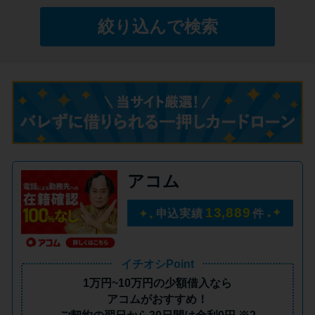
絞り込んで検索
特集ページ一覧
種類や特徴で探す
銀行カードローンを選ぶべき4つ
の理由
無利息期間を利用して利息0円で
アコム
お金を借りる3つのポイント
13,889
申込実績
件
種類・特徴別一覧
イチオシPoint
その他コラム
1万円~10万円の少額借入
なら
アコムがおすすめ！