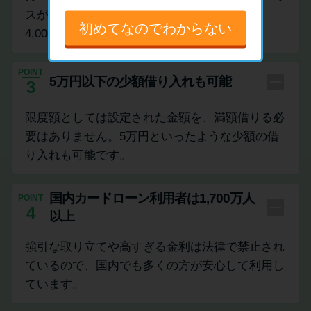
スが1,000円、アコムが1,000円、アイフルは
初めてなのでわからない
4,000円から設定可能です。
POINT
5万円以下の少額借り入れも可能
3
限度額としては設定された金額を、満額借りる必
要はありません。5万円といったような少額の借
り入れも可能です。
国内カードローン利用者は1,700万人
POINT
4
以上
強引な取り立てや高すぎる金利は法律で禁止され
ているので、国内でも多くの方が安心して利用し
ています。