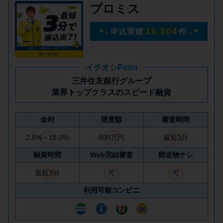
プロミス
未成年でもお金を借りられる？
学生がお金を借りる方法があ
16,304
申込実績
件
る？
学生がお金を借りる方法は？親
イチオシPoint
へのバレにくさや将来への影響
三井住友銀行グループ
を解説
業界トップクラス
のスピード融資
金利
限度額
審査時間
ソフト闇金とは？悪質な手口に
は要注意！
2.5%～18.0%
800万円
最短3分
融資時間
Web完結審査
郵送物ナシ
090金融（闇金）からお金を借り
最短3分
可
可
てはいけない理由と借りた場合
利用可能コンビニ
の対処法