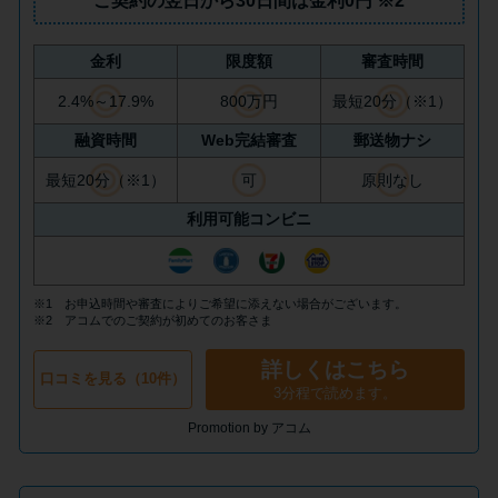
ご契約の翌日から30日間は
金利0円
※2
今月の家賃払えない…2ヵ月目に
は解決しないと危険な理由と対
処法3つ
金利
限度額
審査時間
2.4%～17.9%
800万円
最短20分（※1）
家賃払えないが強制退去は避け
融資時間
Web完結審査
郵送物ナシ
たい…市役所に相談より賢い方
最短20分（※1）
可
原則なし
法2選
利用可能コンビニ
街金とは？絶対審査通る？借金
に悩む人へ街金をおすすめしな
※1 お申込時間や審査によりご希望に添えない場合がございます。
い理由
※2 アコムでのご契約が初めてのお客さま
詳しくはこちら
口コミを見る（10件）
質屋でお金を借りるには？年利
3分程で読めます。
やシステムをカードローンと比
Promotion by アコム
較