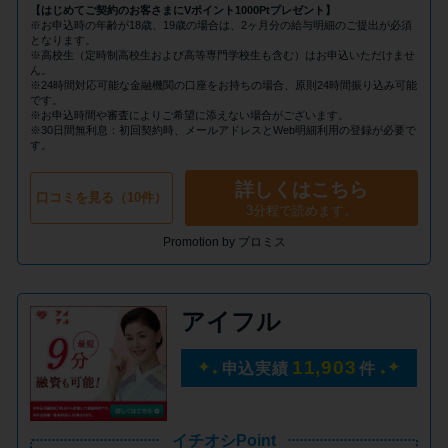
申し込みブラックとは?判断の目
【はじめてご契約のお客さまにVポイント1000Ptプレゼント】
安や審査に通らない理由
※お申込時の年齢が18歳、19歳の場合は、2ヶ月分の給与明細のご提出が必須
となります。
※高校生（定時制高校生および高等専門学校生も含む）はお申込いただけませ
ん。
※24時間対応可能な金融機関の口座をお持ちの場合、原則24時間振り込み可能
ブラックでもお金を借りるに
です。
は？3つの判断基準と工面法
※お申込時間や審査によりご希望に添えない場合がございます。
※30日間無利息：初回契約時、メールアドレスとWeb明細利用の登録が必要で
す。
アコムはブラックでも審査に通
詳しくはこちら
口コミを見る（10件）
る？ 自分がブラックか確かめる
3分程で読めます。
方法
Promotion by プロミス
アコムとレイクどっちがいい
アイフル
の？ カードローンの選び方を徹
底解説！
11,903
申込実績
件
プロミスの返済方法を徹底解
説！ もっとも便利でお得な返済
イチオシPoint