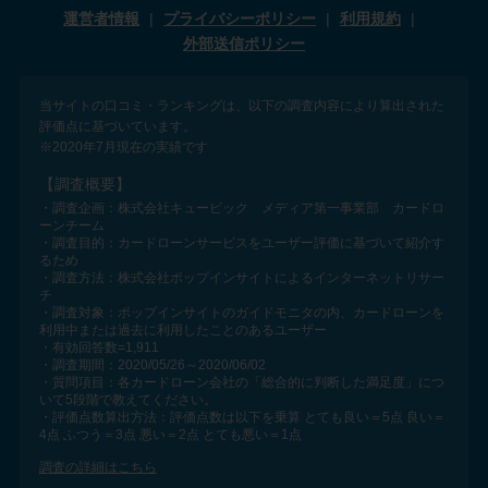
運営者情報
プライバシーポリシー
利用規約
外部送信ポリシー
当サイトの口コミ・ランキングは、以下の調査内容により算出された
評価点に基づいています。
※2020年7月現在の実績です
【調査概要】
・調査企画：株式会社キュービック メディア第一事業部 カードロ
ーンチーム
・調査目的：カードローンサービスをユーザー評価に基づいて紹介す
るため
・調査方法：株式会社ポップインサイトによるインターネットリサー
チ
・調査対象：ポップインサイトのガイドモニタの内、カードローンを
利用中または過去に利用したことのあるユーザー
・有効回答数=1,911
・調査期間：2020/05/26～2020/06/02
・質問項目：各カードローン会社の「総合的に判断した満足度」につ
いて5段階で教えてください。
・評価点数算出方法：評価点数は以下を乗算 とても良い＝5点 良い＝
4点 ふつう＝3点 悪い＝2点 とても悪い＝1点
調査の詳細はこちら