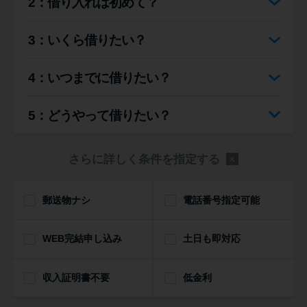
2：借り入れは初めて？
便利なコンテンツ
3：いくら借りたい？
カードローン診断
4：いつまでに借りたい？
カードローンQ&A
5：どうやって借りたい？
特集ページ
さらに詳しく条件を指定する
リボ払いをそのまま払いきると
損！
郵送物ナシ
電話番号指定可能
カードローンの見直しで40万円
WEB完結申し込み
得した話
土日も即対応
収入証明書不要
低金利
最速！最短40分で借りられるカ
ードローン