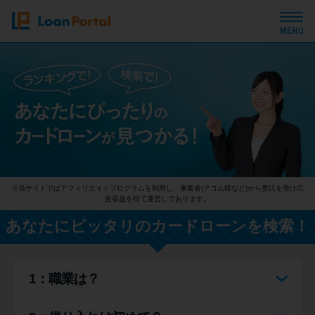
トップページ
おすすめコンテンツ
総合人気ランキング
※当サイトではアフィリエイトプログラムを利用し、事業者(アコム様など)から委託を受け広
とにかくすぐ借りたい方向け
告収益を得て運営しております。
あなたにピッタリのカードローンを検索！
バレずに借りたい方向け
1：職業は？
審査が不安な方向け