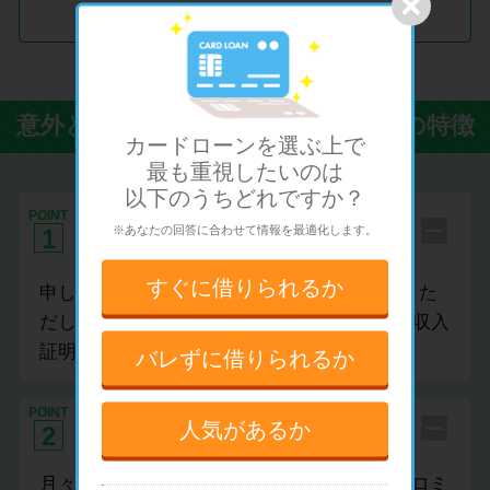
Promotion by アイフル
意外と知らないカードローンの4つの特徴
カードローンを選ぶ上で
最も重視したい
のは
以下のうちどれですか？
申し込みに必要な書類は本人確認書
POINT
※あなたの回答に合わせて情報を最適化します。
1
類だけ
すぐに
借りられるか
申し込みは本人確認書類さえあればOKです。た
だし、50万円以上借り入れしたい場合には、収入
証明書が必要になります。
バレずに
借りられるか
POINT
月々の返済額は￥1,000～設定可能
人気があるか
2
月々の返済額は、お借入後残高に応じて、プロミ