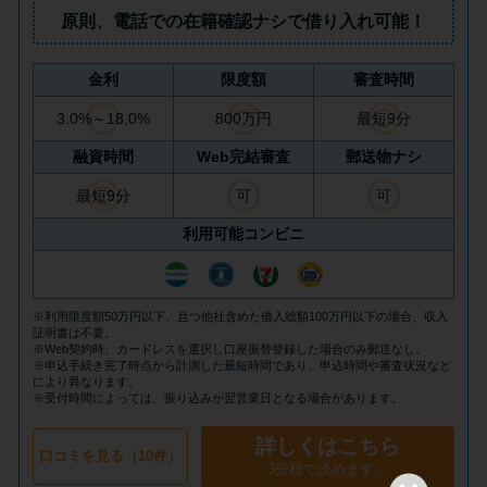
方法はどれ？
原則、
電話での在籍確認ナシ
で借り入れ可能！
年収が低い＆他社借入があると
金利
限度額
審査時間
落ちる？バンクイックの口コミ
3.0%～18.0%
800万円
最短9分
を分析
融資時間
Web完結審査
郵送物ナシ
最短9分
可
可
みずほ銀行カードローンの問い
合わせ先とシーン別の問い合わ
利用可能コンビニ
せ方法
※利用限度額50万円以下、且つ他社含めた借入総額100万円以下の場合、収入
証明書は不要。
※Web契約時、カードレスを選択し口座振替登録した場合のみ郵送なし。
※申込手続き完了時点から計測した最短時間であり、申込時間や審査状況など
により異なります。
※受付時間によっては、振り込みが翌営業日となる場合があります。
詳しくはこちら
口コミを見る（10件）
3分程で読めます。